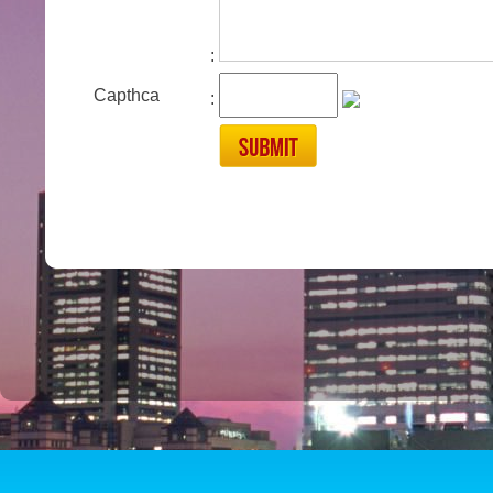
:
Capthca
: