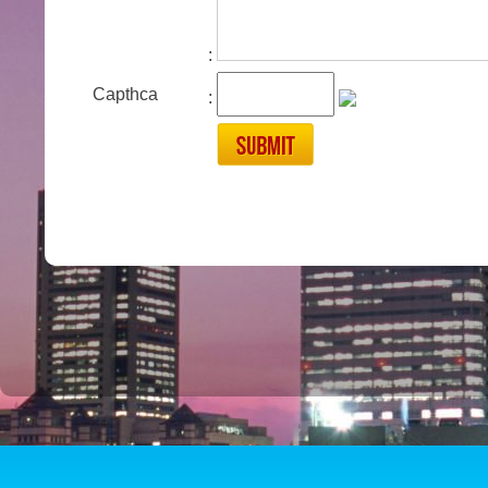
:
Capthca
: