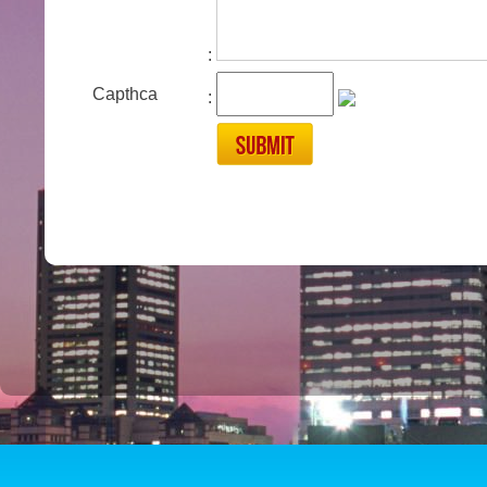
:
Capthca
: