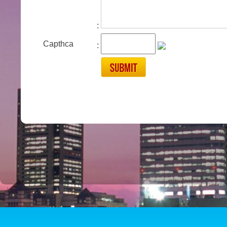
:
Capthca
: